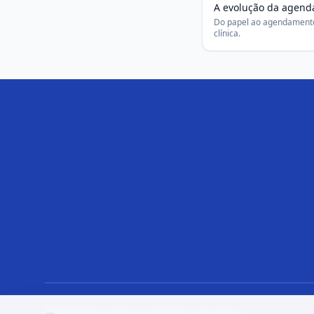
A evolução da agenda
Do papel ao agendamento
clínica.
© 2025 Aliar. Todos os direitos reservados.