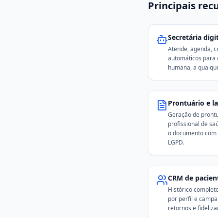
Principais rec
Secretária dig
Atende, agenda, c
automáticos para 
humana, a qualquer
Prontuário e l
Geração de prontuá
profissional de sa
o documento com 
LGPD.
CRM de pacien
Histórico complet
por perfil e camp
retornos e fideliza