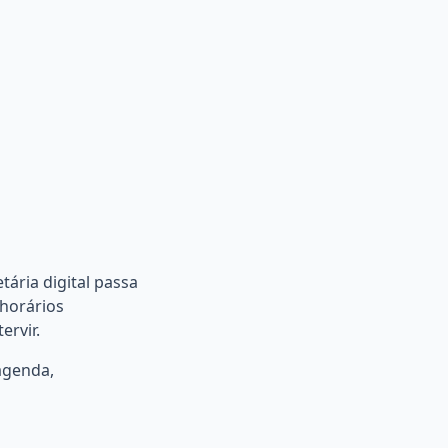
tária digital passa
horários
rvir.
agenda,