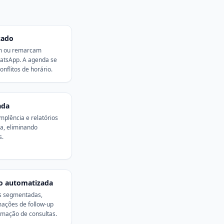
zado
m ou remarcam
hatsApp. A agenda se
nflitos de horário.
ada
mplência e relatórios
da, eliminando
s.
o automatizada
s segmentadas,
ações de follow-up
rmação de consultas.