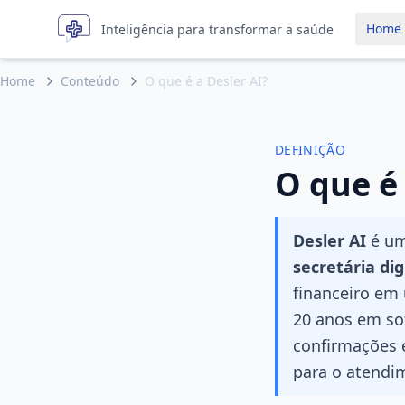
Home
Inteligência para transformar a saúde
Home
Conteúdo
O que é a Desler AI?
DEFINIÇÃO
O que é 
Desler AI
é um
secretária di
financeiro em
20 anos em so
confirmações 
para o atendi