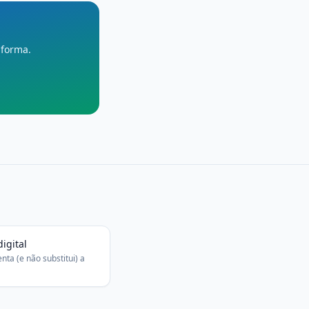
aforma.
digital
ta (e não substitui) a