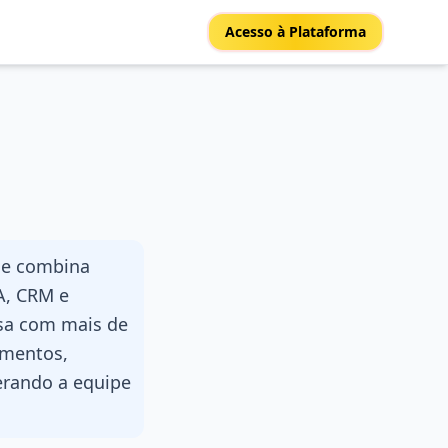
Acesso à Plataforma
ue combina
A, CRM e
a com mais de
amentos,
erando a equipe