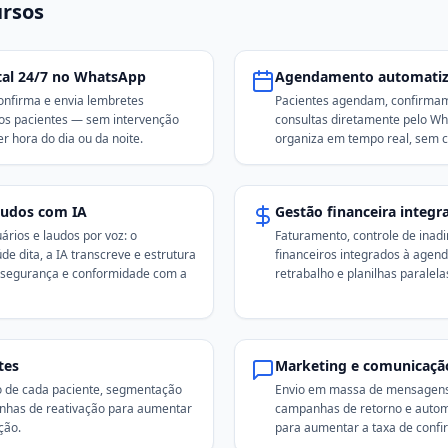
ursos
ital 24/7 no WhatsApp
Agendamento automati
onfirma e envia lembretes
Pacientes agendam, confirma
os pacientes — sem intervenção
consultas diretamente pelo W
 hora do dia ou da noite.
organiza em tempo real, sem co
audos com IA
Gestão financeira integr
rios e laudos por voz: o
Faturamento, controle de inadi
úde dita, a IA transcreve e estrutura
financeiros integrados à agen
segurança e conformidade com a
retrabalho e planilhas paralela
tes
Marketing e comunicaçã
o de cada paciente, segmentação
Envio em massa de mensagen
anhas de reativação para aumentar
campanhas de retorno e autom
ção.
para aumentar a taxa de confi